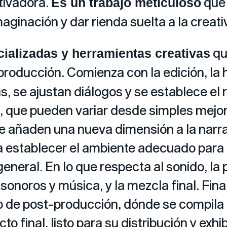
tivadora.
que 
Es un trabajo meticuloso
aginación y dar rienda suelta a la creati
qu
cializadas y herramientas creativas
producción. Comienza con la edición, la 
se ajustan diálogos y se establece el r
X), que pueden variar desde simples mej
añaden una nueva dimensión a la narrat
ara establecer el ambiente adecuado para
general. En lo que respecta al sonido, la
 sonoros y música, y la mezcla final. Fin
o de post-producción, dónde se compila t
o final, listo para su distribución y exhib